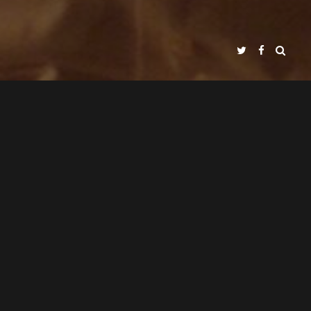
"MUSSOL"
NADIR FILMS SL
PRESENTS
JOAN CARRERAS
SONIA ESPINOSA
WITH
CARMEN MÉNDEZ
KATHY HENRÓS
JAVI ARRONTES
CINEMATOGRAPHY