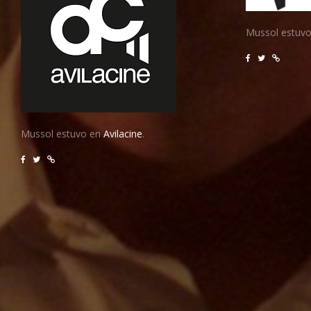
Mussol estuv
Mussol estuvo en
Avilacine
.